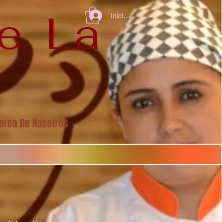
De La
Iniciar sesión
erca De Nosotros