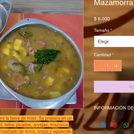
Mazamorra 
Precio
$ 6.000
Tamaño
*
Elegir
Cantidad
*
Ag
INFORMACIÓN DE
bre la base de maíz. Se prepara en un 
Soy la Política de env
ol, tallos picados, arvejas, mazorca 
información sobre tu
ompañado de arroz, arepa y aguacate.
embalaje. Ofrecer una