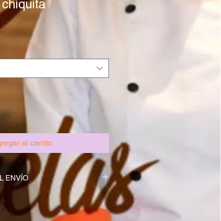
chiquita
regar al carrito
L ENVÍO
ío. Soy el lugar ideal para agregar 
s métodos de envío, costos y 
 política de reembolso clara y 