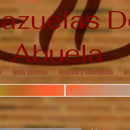
azuelas 
Abuela
a
Menú Cazuelas
Contacto y reservacion
Ac