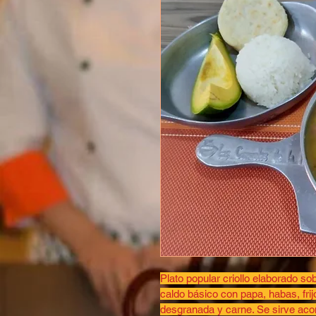
Plato popular criollo elaborado so
caldo básico con papa, habas, frij
desgranada y carne. Se sirve ac