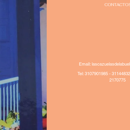
CONTACTO
Email:
lascazuelasdelabu
Tel: 3107901985 - 31144832
2170775