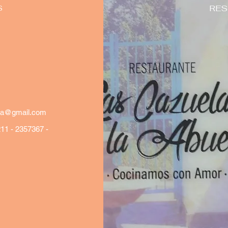
RES
S
ela@gmail.com
11 - 2357367 -