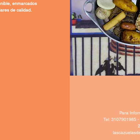
enible, enmarcados
ares de calidad.
Para Info
Tel: 3107901985 -
lascazuelasd