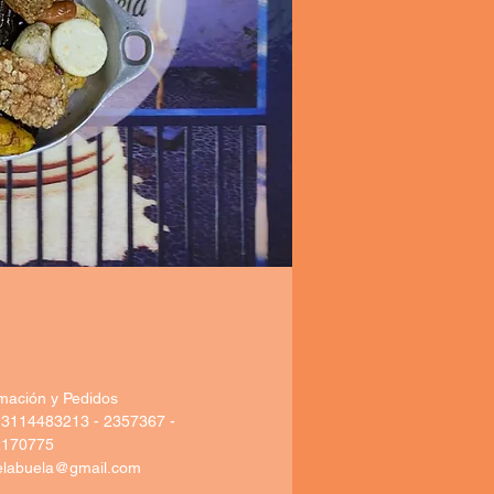
rmación y Pedidos
 3114483213 - 2357367 -
2170775
elabuela@gmail.com