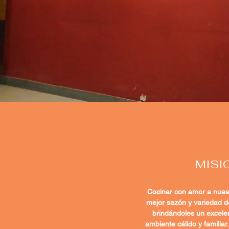
MISI
Cocinar con amor a nuest
mejor sazón y variedad de
brindándoles un excelen
ambiente cálido y familia