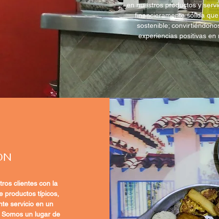
en nuestros productos y serv
financieramente sólida que 
sostenible; convirtiéndon
experiencias positivas en
ON
ros clientes con la
 productos típicos,
te servicio en un
r. Somos un lugar de