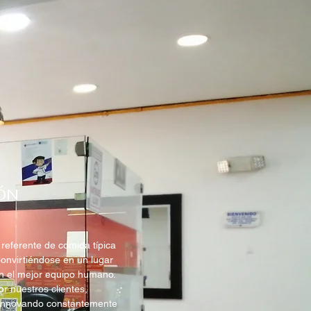
ÓN
referente de comida típica
onvirtiéndose en un lugar
on el mejor equipo humano.
r nuestros clientes,
 Innovando constantemente