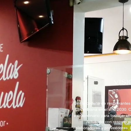
VISI
Ser la cadena de restaurantes 
Colombiana en el año 2030. C
extraordinario para trabajar c
Actuando con respeto po
colaboradores y proveedores.