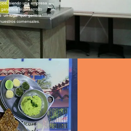
icios, siendo una empresa
garantice el desarrollo
os un lugar que genera
 nuestros comensales.